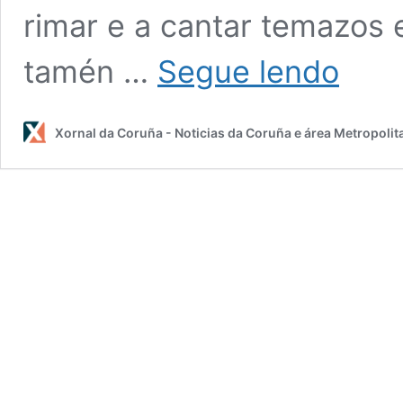
rimar e a cantar temazos
En
tamén …
Segue lendo
Labañou
tamén
se
Xornal da Coruña - Noticias da Coruña e área Metropolit
fala
galego