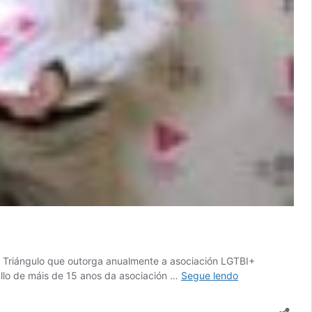
s Triángulo que outorga anualmente a asociación LGTBI+
A
llo de máis de 15 anos da asociación …
Segue lendo
asociación
LGTBI+