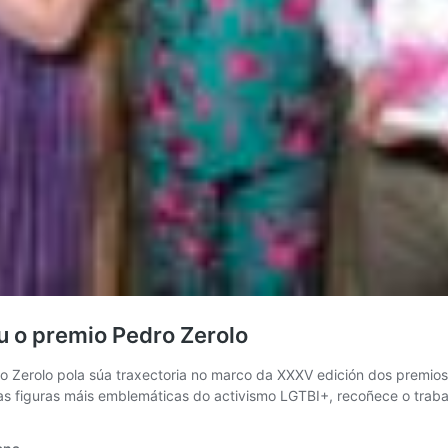
u o premio Pedro Zerolo
o Zerolo pola súa traxectoria no marco da XXXV edición dos premio
 figuras máis emblemáticas do activismo LGTBI+, recoñece o traba