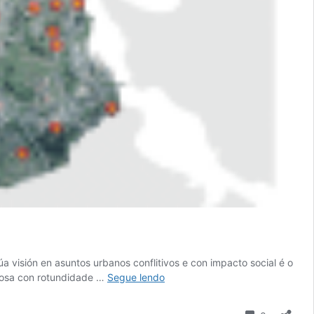
 visión en asuntos urbanos conflitivos e con impacto social é o
Canto
amosa con rotundidade …
Segue lendo
inflúen
as
Comentari