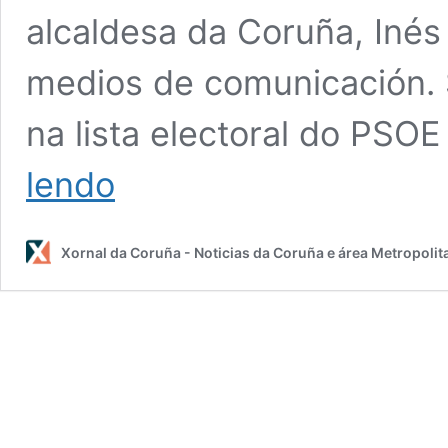
alcaldesa da Coruña, Inés
medios de comunicación. 
na lista electoral do PSOE
Dimite
lendo
a
concelleira
de
Xornal da Coruña - Noticias da Coruña e área Metropolit
Infraestruturas
e
Mobilidade
da
Coruña
por
“motivos
persoais”