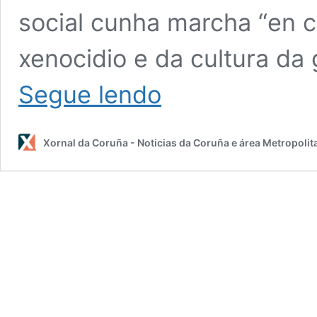
social cunha marcha “en c
xenocidio e da cultura da 
A
Segue lendo
Plataforma
A
Coruña
Xornal da Coruña - Noticias da Coruña e área Metropolit
Pola
Paz
estreouse
cunha
comprometida
marcha
ata
a
Torre