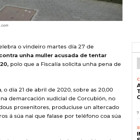
s.com
elebra o vindeiro martes día 27 de
contra unha muller acusada de tentar
020,
polo que a Fiscalía solicita unha pena de
C
A
, o día 21 de abril de 2020, sobre as 20,00
O
do na demarcación xudicial de Corcubión, no
dous proxenitores, produciuse un altercado
7
os á súa nai que falase por teléfono coa súa
S
S