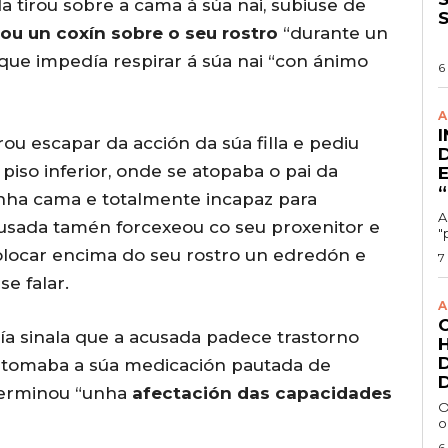
a tirou sobre a cama á súa nai, subiuse de
ou un coxín sobre o seu rostro
“durante un
que impedía respirar á súa nai “con ánimo
6
A
ou escapar da acción da súa filla e pediu
 piso inferior, onde se atopaba o pai da
unha cama e totalmente incapaz para
A
cusada tamén forcexeou co seu proxenitor e
"
colocar encima do seu rostro un edredón e
7
e falar.
A
lía sinala que a acusada padece trastorno
on tomaba a súa medicación pautada de
eterminou “unha
afectación das capacidades
O
o
6