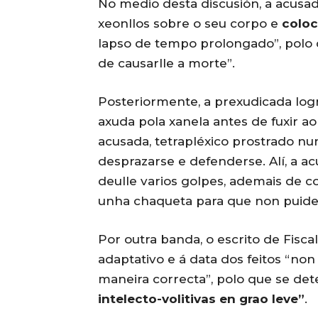
No medio desta discusión, a acusad
xeonllos sobre o seu corpo e
coloc
lapso de tempo prolongado”, polo 
de causarlle a morte”.
Posteriormente, a prexudicada logr
axuda pola xanela antes de fuxir ao
acusada, tetrapléxico prostrado n
desprazarse e defenderse. Alí, a a
deulle varios golpes, ademais de 
unha chaqueta para que non puides
Por outra banda, o escrito de Fisca
adaptativo e á data dos feitos “n
maneira correcta”, polo que se d
intelecto-volitivas en grao leve”
.