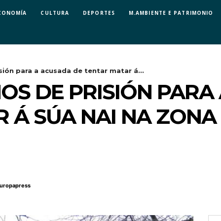
CONOMÍA
CULTURA
DEPORTES
M.AMBIENTE E PATRIMONIO
sión para a acusada de tentar matar á...
NOS DE PRISIÓN PARA
 Á SÚA NAI NA ZONA
uropapress