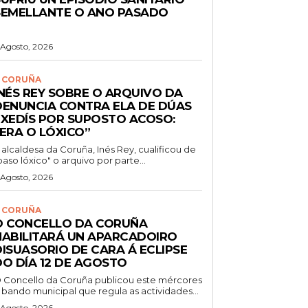
SEMELLANTE O ANO PASADO
 Agosto, 2026
 CORUÑA
INÉS REY SOBRE O ARQUIVO DA
DENUNCIA CONTRA ELA DE DÚAS
EXEDÍS POR SUPOSTO ACOSO:
“ERA O LÓXICO”
 alcaldesa da Coruña, Inés Rey, cualificou de
paso lóxico" o arquivo por parte...
 Agosto, 2026
 CORUÑA
O CONCELLO DA CORUÑA
HABILITARÁ UN APARCADOIRO
DISUASORIO DE CARA Á ECLIPSE
DO DÍA 12 DE AGOSTO
 Concello da Coruña publicou este mércores
 bando municipal que regula as actividades...
 Agosto, 2026