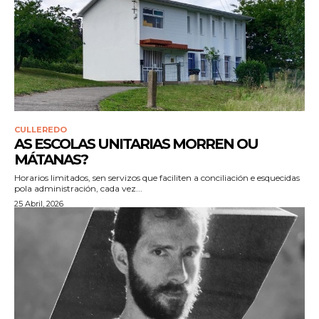
CULLEREDO
AS ESCOLAS UNITARIAS MORREN OU
MÁTANAS?
Horarios limitados, sen servizos que faciliten a conciliación e esquecidas
pola administración, cada vez...
25 Abril, 2026