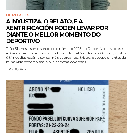
DEPORTES
A INXUSTIZA, O RELATO, E A
XENTRIFICACIÓN PODEN LEVAR POR
DIANTE O MELLOR MOMENTO DO
DEPORTIVO
Teño 51 anos e son o son o socio número 1423 do Deportivo. Levo case
40 anos ininterrumpidos acudindo a Maratón Inferior / General, e estes
últimos días están a ser os máis cabreantes, tristes, e decepcionantes da
miña vida deportivista. Vivín derrotas dolorosas...
11 Xullo, 2026