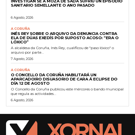
INVESTIGAN SE A MOZA DE SADA SUFRIU UN EPISODIO
SANITARIO SEMELLANTE O ANO PASADO
6 Agosto, 2026
A CORUÑA
INÉS REY SOBRE O ARQUIVO DA DENUNCIA CONTRA
ELA DE DÚAS EXEDÍS POR SUPOSTO ACOSO: “ERA O
LÓXICO”
A alcaldesa da Coruña, Inés Rey, cualificou de "paso lóxico" o
arquivo por parte...
7 Agosto, 2026
A CORUÑA
O CONCELLO DA CORUÑA HABILITARÁ UN
APARCADOIRO DISUASORIO DE CARA Á ECLIPSE DO
DÍA 12 DE AGOSTO
O Concello da Coruña publicou este mércores o bando municipal
que regula as actividades...
6 Agosto, 2026