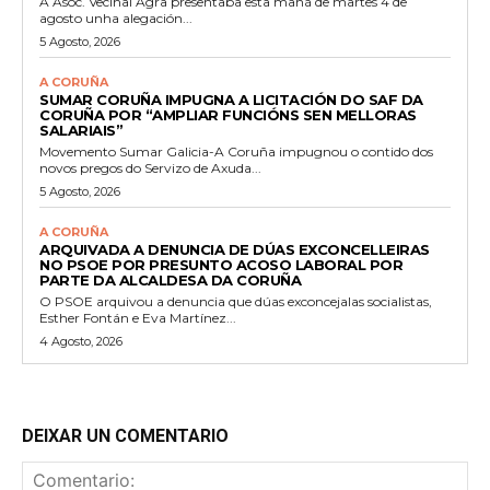
A Asoc. Veciñal Agra presentaba esta mañá de martes 4 de
agosto unha alegación...
5 Agosto, 2026
A CORUÑA
SUMAR CORUÑA IMPUGNA A LICITACIÓN DO SAF DA
CORUÑA POR “AMPLIAR FUNCIÓNS SEN MELLORAS
SALARIAIS”
Movemento Sumar Galicia-A Coruña impugnou o contido dos
novos pregos do Servizo de Axuda...
5 Agosto, 2026
A CORUÑA
ARQUIVADA A DENUNCIA DE DÚAS EXCONCELLEIRAS
NO PSOE POR PRESUNTO ACOSO LABORAL POR
PARTE DA ALCALDESA DA CORUÑA
O PSOE arquivou a denuncia que dúas exconcejalas socialistas,
Esther Fontán e Eva Martínez...
4 Agosto, 2026
DEIXAR UN COMENTARIO