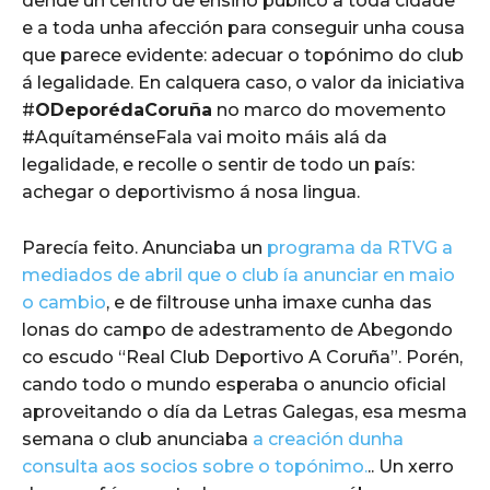
dende un centro de ensino público a toda cidade
e a toda unha afección para conseguir unha cousa
que parece evidente: adecuar o topónimo do club
á legalidade. En calquera caso, o valor da iniciativa
#
ODeporédaCoruña
no marco do movemento
#AquítaménseFala vai moito máis alá da
legalidade, e recolle o sentir de todo un país:
achegar o deportivismo á nosa lingua.
Parecía feito. Anunciaba un
programa da RTVG a
mediados de abril que o club ía anunciar en maio
o cambio
, e de filtrouse unha imaxe cunha das
lonas do campo de adestramento de Abegondo
co escudo “Real Club Deportivo A Coruña”. Porén,
cando todo o mundo esperaba o anuncio oficial
aproveitando o día da Letras Galegas, esa mesma
semana o club anunciaba
a creación dunha
consulta aos socios sobre o topónimo.
.. Un xerro