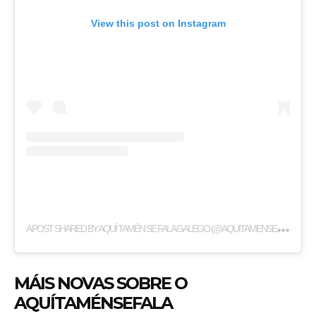
View this post on Instagram
A
POST SHARED BY AQUÍ TAMÉN SE FALA GALEGO (@AQUITAMENSEFALA)
MÁIS NOVAS SOBRE O
AQUÍTAMÉNSEFALA