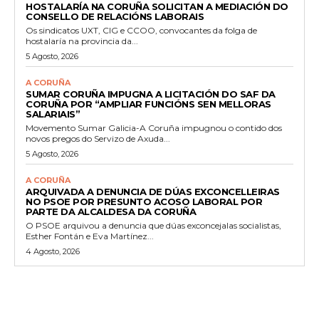
HOSTALARÍA NA CORUÑA SOLICITAN A MEDIACIÓN DO
CONSELLO DE RELACIÓNS LABORAIS
Os sindicatos UXT, CIG e CCOO, convocantes da folga de
hostalaría na provincia da...
5 Agosto, 2026
A CORUÑA
SUMAR CORUÑA IMPUGNA A LICITACIÓN DO SAF DA
CORUÑA POR “AMPLIAR FUNCIÓNS SEN MELLORAS
SALARIAIS”
Movemento Sumar Galicia-A Coruña impugnou o contido dos
novos pregos do Servizo de Axuda...
5 Agosto, 2026
A CORUÑA
ARQUIVADA A DENUNCIA DE DÚAS EXCONCELLEIRAS
NO PSOE POR PRESUNTO ACOSO LABORAL POR
PARTE DA ALCALDESA DA CORUÑA
O PSOE arquivou a denuncia que dúas exconcejalas socialistas,
Esther Fontán e Eva Martínez...
4 Agosto, 2026