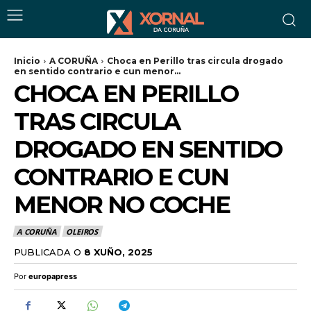
Inicio
A CORUÑA
Choca en Perillo tras circula drogado
en sentido contrario e cun menor...
CHOCA EN PERILLO
TRAS CIRCULA
DROGADO EN SENTIDO
CONTRARIO E CUN
MENOR NO COCHE
A CORUÑA
OLEIROS
PUBLICADA O
8 XUÑO, 2025
Por
europapress