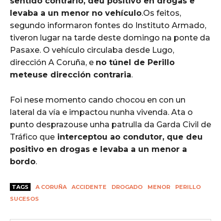
sentido contrario, deu positivo en drogas e
levaba a un menor no vehículo
.Os feitos,
segundo informaron fontes do Instituto Armado,
tiveron lugar na tarde deste domingo na ponte da
Pasaxe. O vehículo circulaba desde Lugo,
dirección A Coruña, e
no túnel de Perillo
meteuse dirección contraria
.
Foi nese momento cando chocou en con un
lateral da vía e impactou nunha vivenda. Ata o
punto desprazouse unha patrulla da Garda Civil de
Tráfico que
interceptou ao condutor, que deu
positivo en drogas e levaba a un menor a
bordo
.
TAGS
A CORUÑA
ACCIDENTE
DROGADO
MENOR
PERILLO
SUCESOS