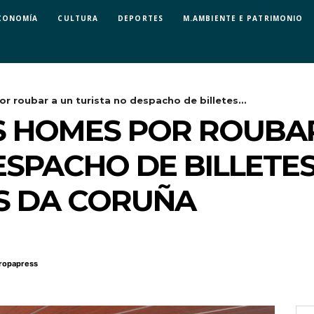
CONOMÍA
CULTURA
DEPORTES
M.AMBIENTE E PATRIMONIO
 roubar a un turista no despacho de billetes...
S HOMES POR ROUBAR
ESPACHO DE BILLETE
S DA CORUÑA
ropapress