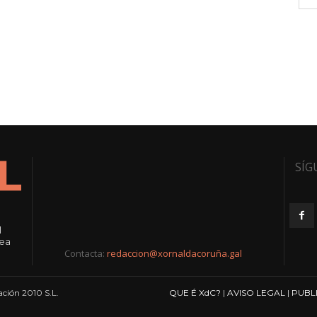
SÍG
l
rea
Contacta:
redaccion@xornaldacoruña.gal
ción 2010 S.L.
QUE É XdC?
|
AVISO LEGAL
|
PUBL