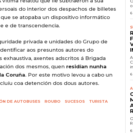
A vítima relatou que lle subtraeron a súa
O
o
rsoais do interior dos despachos de billetes
6
 que se atopaba un dispositivo informático
le e de transcendencia.
S
guridade privada e unidades do Grupo de
dentificar aos presuntos autores do
A
s exhaustiva, axentes adscritos á Brigada
C
ización dos mesmos, quen
residían nunha
i
 da Coruña
. Por este motivo levou a cabo un
6
ncluíu coa detención dos dous autores.
A
ÓN DE AUTOBUSES
ROUBO
SUCESOS
TURISTA
O
R
6