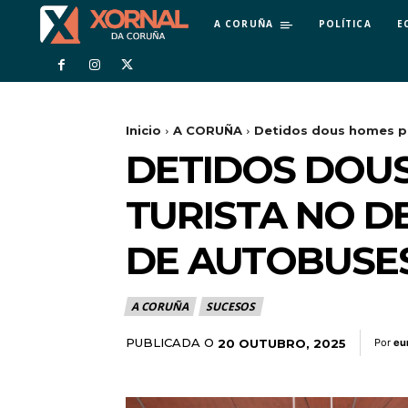
A CORUÑA
POLÍTICA
E
Inicio
A CORUÑA
Detidos dous homes por
DETIDOS DOU
TURISTA NO D
DE AUTOBUSE
A CORUÑA
SUCESOS
PUBLICADA O
20 OUTUBRO, 2025
Por
eu