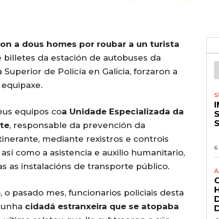
on a dous homes por roubar a un turista
billetes da estación de autobuses da
Superior de Policía en Galicia, forzaron a
 equipaxe.
S
seus equipos co
a Unidade Especializada da
S
rte
, responsable da prevención da
inerante, mediante rexistros e controis
6
 así como a asistencia e auxilio humanitario,
s as instalacións de transporte público.
A
o pasado mes, funcionarios policiais desta
r unha
cidadá estranxeira que se atopaba