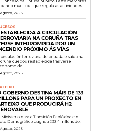
 Concello da Coruña publicou este mércores
 bando municipal que regula as actividades...
 Agosto, 2026
UCESOS
RESTABLECIDA A CIRCULACIÓN
FERROVIARIA NA CORUÑA TRAS
VERSE INTERROMPIDA POR UN
INCENDIO PRÓXIMO ÁS VÍAS
 circulación ferroviaria de entrada e saída na
oruña quedou restablecida tras verse
nterrompida...
 Agosto, 2026
RTEIXO
O GOBERNO DESTINA MÁIS DE 133
MILLÓNS PARA UN PROXECTO EN
ARTEIXO QUE PRODUCIRÁ H2
RENOVABLE
 Ministerio para a Transición Ecolóxica e o
eto Demográfico asignou 233,4 millóns de...
 Agosto, 2026