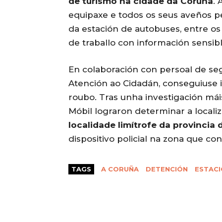
de turismo na cidade da Coruña
. 
equipaxe e todos os seus aveños pe
da estación de autobuses, entre os
de traballo con información sensib
En colaboración con persoal de se
Atención ao Cidadán, conseguiuse i
roubo. Tras unha investigación mái
Móbil lograron determinar a local
localidade limítrofe da provincia
dispositivo policial na zona que co
TAGS
A CORUÑA
DETENCIÓN
ESTACI