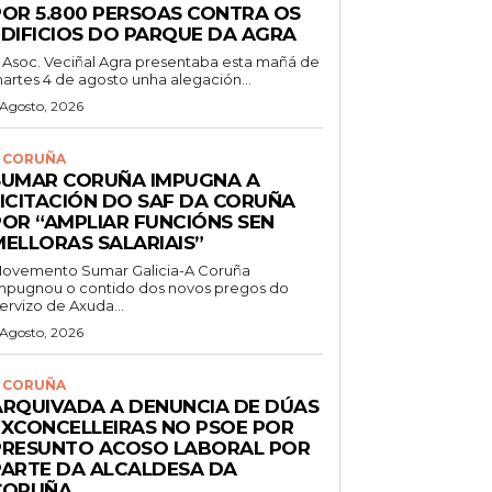
POR 5.800 PERSOAS CONTRA OS
EDIFICIOS DO PARQUE DA AGRA
 Asoc. Veciñal Agra presentaba esta mañá de
artes 4 de agosto unha alegación...
 Agosto, 2026
 CORUÑA
SUMAR CORUÑA IMPUGNA A
LICITACIÓN DO SAF DA CORUÑA
POR “AMPLIAR FUNCIÓNS SEN
MELLORAS SALARIAIS”
ovemento Sumar Galicia-A Coruña
mpugnou o contido dos novos pregos do
ervizo de Axuda...
 Agosto, 2026
 CORUÑA
ARQUIVADA A DENUNCIA DE DÚAS
EXCONCELLEIRAS NO PSOE POR
PRESUNTO ACOSO LABORAL POR
PARTE DA ALCALDESA DA
CORUÑA