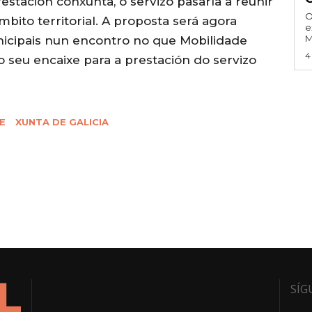
stación conxunta, o servizo pasaría a reunir
O
to territorial. A proposta será agora
e
M
icipais nun encontro no que Mobilidade
4
e o seu encaixe para a prestación do servizo
E
XUNTA DE GALICIA
SÍG