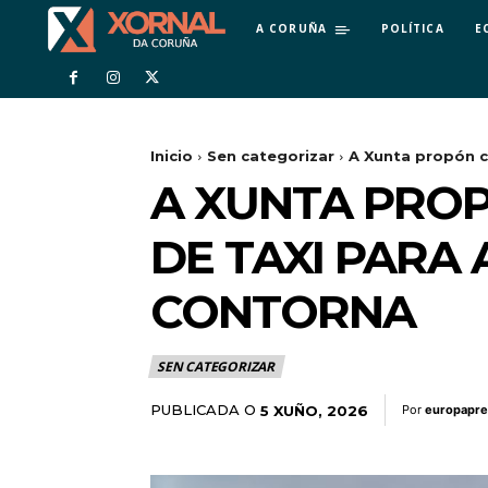
A CORUÑA
POLÍTICA
E
Inicio
Sen categorizar
A Xunta propón c
A XUNTA PRO
DE TAXI PARA
CONTORNA
SEN CATEGORIZAR
PUBLICADA O
5 XUÑO, 2026
Por
europapre