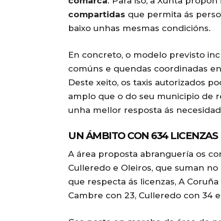
comarca
. Para iso, a Xunta propó
compartidas
que permita ás persoas
baixo unhas mesmas condicións.
En concreto, o modelo previsto inc
comúns e quendas coordinadas entre
Deste xeito, os taxis autorizados p
amplo que o do seu municipio de re
unha mellor resposta ás necesidad
UN ÁMBITO CON 634 LICENZAS
A área proposta abranguería os con
Culleredo e Oleiros, que suman n
que respecta ás licenzas, A Coruña
Cambre con 23, Culleredo con 34 e 