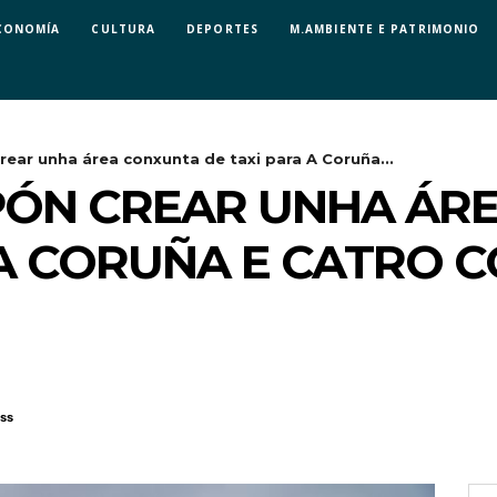
CONOMÍA
CULTURA
DEPORTES
M.AMBIENTE E PATRIMONIO
rear unha área conxunta de taxi para A Coruña...
PÓN CREAR UNHA ÁR
 A CORUÑA E CATRO 
ss