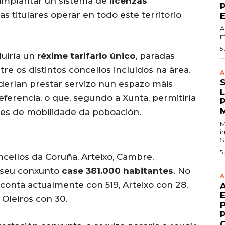
n implantar un sistema de
licenzas
 titulares operar en todo este territorio
A
m
5
luiría un
réxime tarifario único
, paradas
 os distintos concellos incluídos na área.
A
oderían prestar servizo nun espazo máis
ferencia, o que, segundo a Xunta, permitiría
es de mobilidade da poboación.
M
i
S
5
cellos da Coruña, Arteixo, Cambre,
o seu conxunto
case 381.000 habitantes
. No
A
 conta actualmente con 519, Arteixo con 28,
Oleiros con 30.