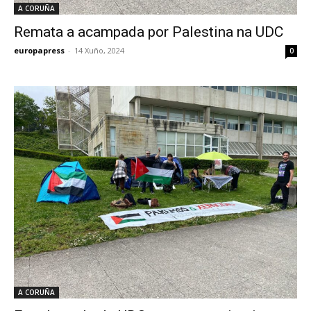
A CORUÑA
Remata a acampada por Palestina na UDC
europapress
-
14 Xuño, 2024
0
A CORUÑA