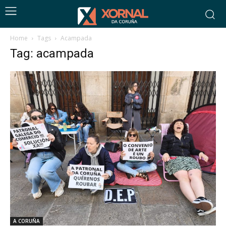
Home
Tags
Acampada
Tag: acampada
A CORUÑA