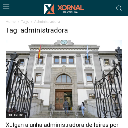
Home
Tags
Administradora
Tag: administradora
CULLEREDO
Xulgan a unha administradora de leiras por