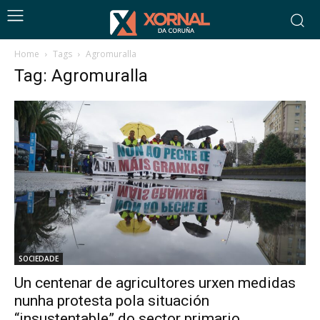
Home
Tags
Agromuralla
Tag: Agromuralla
SOCIEDADE
Un centenar de agricultores urxen medidas
nunha protesta pola situación
“insustentable” do sector primario