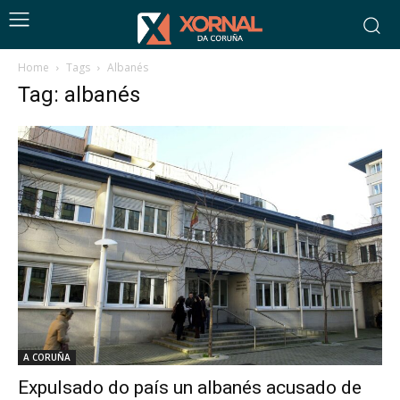
Home
Tags
Albanés
Tag: albanés
A CORUÑA
Expulsado do país un albanés acusado de