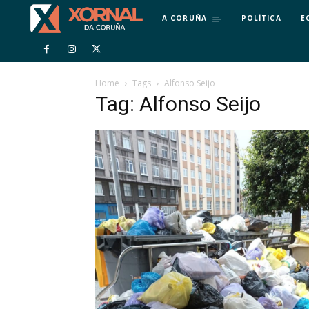
A CORUÑA
POLÍTICA
E
Home
Tags
Alfonso Seijo
Tag: Alfonso Seijo