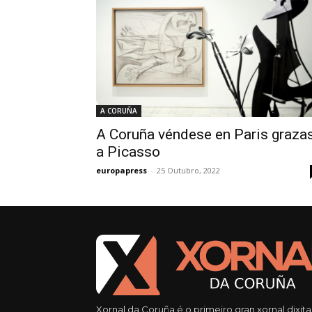
A CORUÑA
A Coruña véndese en Paris graza
a Picasso
europapress
-
25 Outubro, 2022
Xornal da Coruña é o primeiro gran xornal dixita