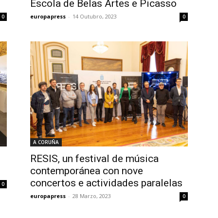
Escola de Belas Artes e Picasso
europapress
-
14 Outubro, 2023
0
0
A CORUÑA
RESIS, un festival de música
contemporánea con nove
concertos e actividades paralelas
0
europapress
-
28 Marzo, 2023
0