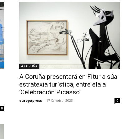
A CORUÑA
A Coruña presentará en Fitur a súa
estratexia turística, entre ela a
‘Celebración Picasso’
europapress
-
17 Xaneiro, 2023
0
0