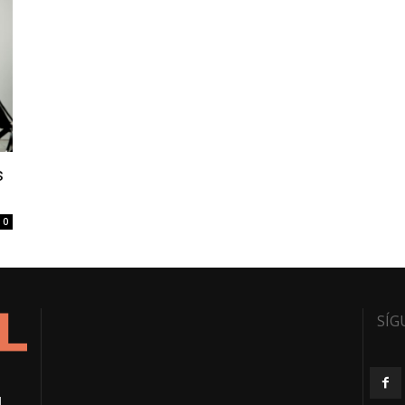
s
0
SÍG
l