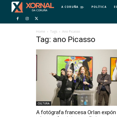
A CORUÑA
POLÍTICA
E
Home
Tags
Ano Picasso
Tag: ano Picasso
CULTURA
A fotógrafa francesa Orlan expón