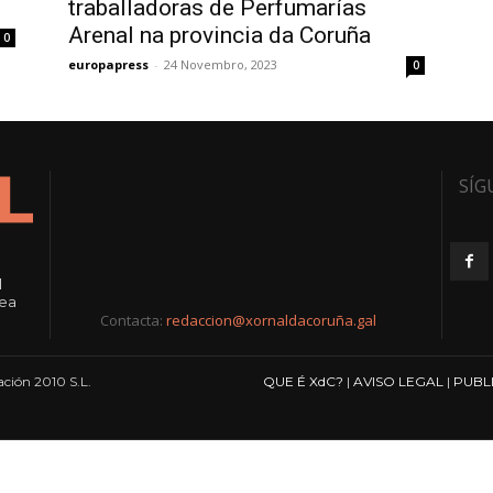
traballadoras de Perfumarías
Arenal na provincia da Coruña
0
europapress
-
24 Novembro, 2023
0
SÍG
l
rea
Contacta:
redaccion@xornaldacoruña.gal
ción 2010 S.L.
QUE É XdC?
|
AVISO LEGAL
|
PUBL