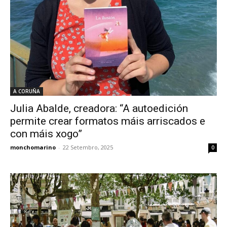
A CORUÑA
Julia Abalde, creadora: “A autoedición
permite crear formatos máis arriscados e
con máis xogo”
monchomarino
-
22 Setembro, 2025
0