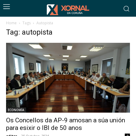
Home
Tags
Autopista
Tag: autopista
ECONOMÍA
Os Concellos da AP-9 amosan a súa unión
para esixir o IBI de 50 anos
editor
-
25 Outubro, 2024
0