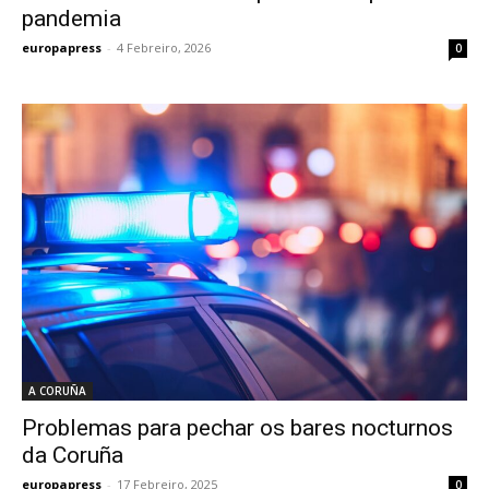
pandemia
europapress
-
4 Febreiro, 2026
0
A CORUÑA
Problemas para pechar os bares nocturnos
da Coruña
europapress
-
17 Febreiro, 2025
0