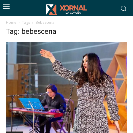
Home
Tags
Bebescena
Tag: bebescena