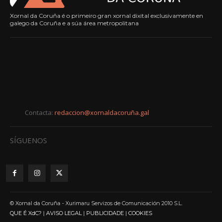
Xornal da Coruña é o primeiro gran xornal dixital exclusivamente en
galego da Coruña e a súa área metropolitana
Contacta:
redaccion@xornaldacoruña.gal
SÍGUENOS
© Xornal da Coruña - Xurimaru Servizos de Comunicación 2010 S.L.
QUE É XdC?
|
AVISO LEGAL
|
PUBLICIDADE
|
COOKIES