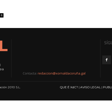
0
SÍG
l
rea
Contacta:
redaccion@xornaldacoruña.gal
ción 2010 S.L.
QUE É XdC?
|
AVISO LEGAL
|
PUBL