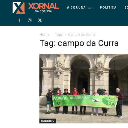
A CORUÑA
POLÍTICA
E
Home
Tags
Campo da Curra
Tag: campo da Curra
BARRIOS