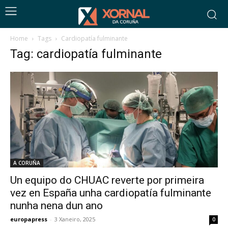
Home
Tags
Cardiopatía fulminante
Tag: cardiopatía fulminante
A CORUÑA
Un equipo do CHUAC reverte por primeira
vez en España unha cardiopatía fulminante
nunha nena dun ano
europapress
-
3 Xaneiro, 2025
0