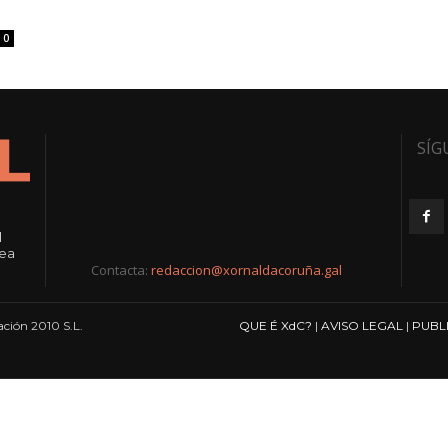
0
SÍG
l
rea
Contacta:
redaccion@xornaldacoruña.gal
ción 2010 S.L.
QUE É XdC?
|
AVISO LEGAL
|
PUBL