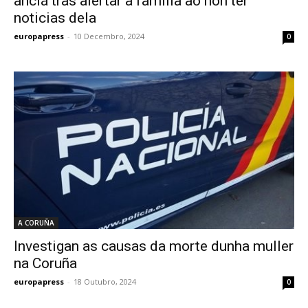
anciá tras alertar a familia ao non ter
noticias dela
europapress
-
10 Decembro, 2024
0
A CORUÑA
Investigan as causas da morte dunha muller
na Coruña
europapress
-
18 Outubro, 2024
0