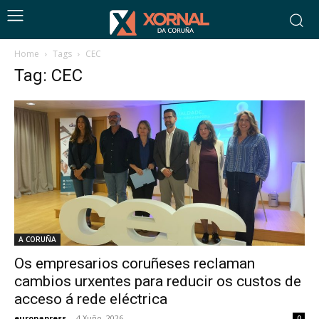
Home
Tags
CEC
Tag: CEC
A CORUÑA
Os empresarios coruñeses reclaman
cambios urxentes para reducir os custos de
acceso á rede eléctrica
europapress
-
4 Xuño, 2026
0