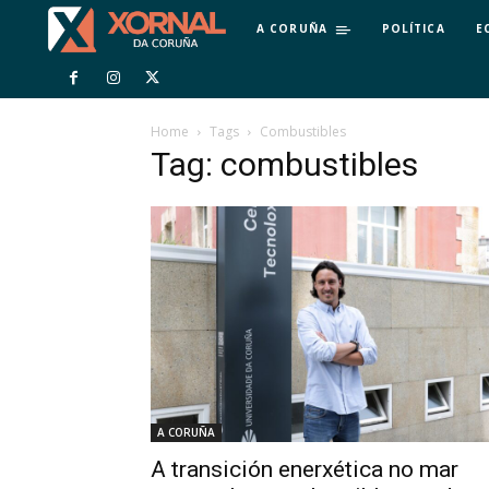
A CORUÑA
POLÍTICA
E
Home
Tags
Combustibles
Tag: combustibles
A CORUÑA
A transición enerxética no mar