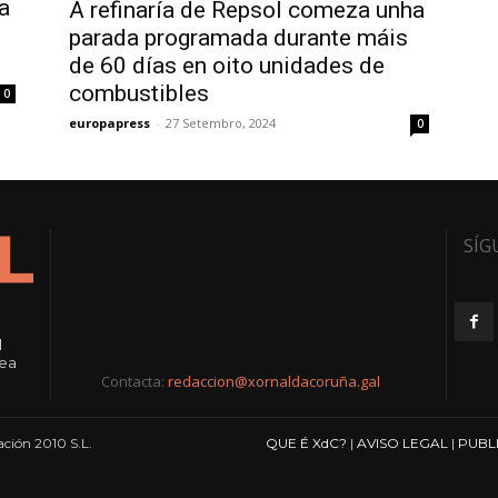
a
A refinaría de Repsol comeza unha
parada programada durante máis
de 60 días en oito unidades de
combustibles
0
europapress
-
27 Setembro, 2024
0
SÍG
l
rea
Contacta:
redaccion@xornaldacoruña.gal
ción 2010 S.L.
QUE É XdC?
|
AVISO LEGAL
|
PUBL