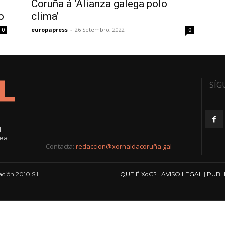
Coruña á ‘Alianza galega polo
o
clima’
europapress
-
26 Setembro, 2022
0
0
SÍG
l
rea
Contacta:
redaccion@xornaldacoruña.gal
ción 2010 S.L.
QUE É XdC?
|
AVISO LEGAL
|
PUBL