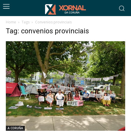
Home
Tags
Convenios provinciais
Tag: convenios provinciais
A CORUÑA