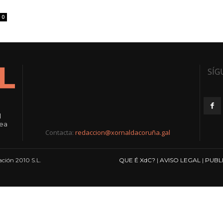
0
SÍG
l
rea
Contacta:
redaccion@xornaldacoruña.gal
ción 2010 S.L.
QUE É XdC?
|
AVISO LEGAL
|
PUBL