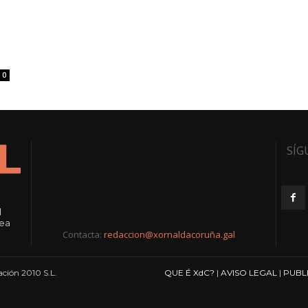
0
SÍG
l
rea
Contacta:
redaccion@xornaldacoruña.gal
ción 2010 S.L.
QUE É XdC?
|
AVISO LEGAL
|
PUBL