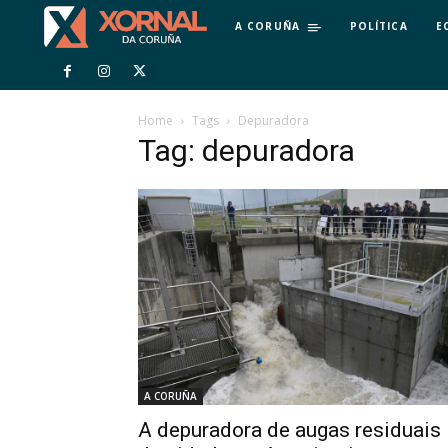
A CORUÑA
POLÍTICA
E
Home
Tags
Depuradora
Tag: depuradora
A CORUÑA
A depuradora de augas residuais