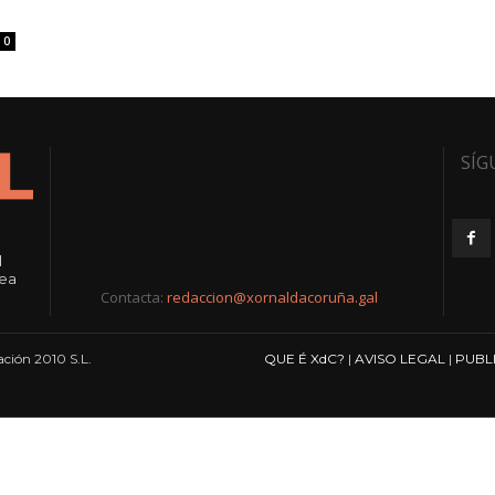
0
SÍG
l
rea
Contacta:
redaccion@xornaldacoruña.gal
ción 2010 S.L.
QUE É XdC?
|
AVISO LEGAL
|
PUBL