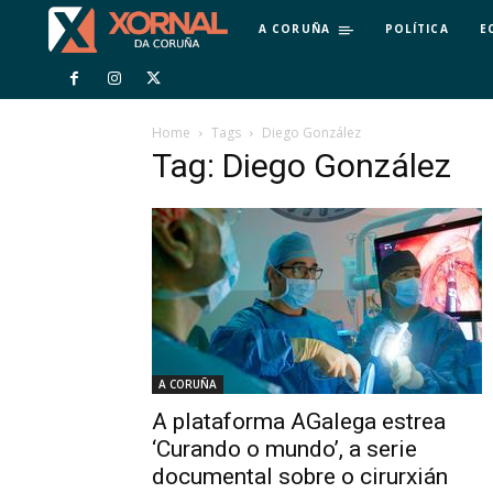
A CORUÑA
POLÍTICA
E
Home
Tags
Diego González
Tag: Diego González
A CORUÑA
A plataforma AGalega estrea
‘Curando o mundo’, a serie
documental sobre o cirurxián