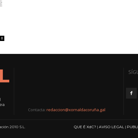
0
SÍG
l
rea
Contacta:
redaccion@xornaldacoruña.gal
ción 2010 S.L.
QUE É XdC?
|
AVISO LEGAL
|
PUBL