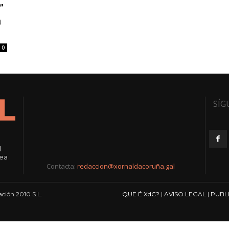
”
a
0
SÍG
l
rea
Contacta:
redaccion@xornaldacoruña.gal
ción 2010 S.L.
QUE É XdC?
|
AVISO LEGAL
|
PUBL