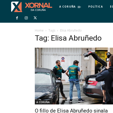
A CORUÑA
POLÍTICA
E
Home
Tags
Elisa Abruñedo
Tag: Elisa Abruñedo
A CORUÑA
O fillo de Elisa Abruñedo sinala