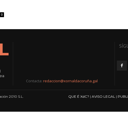
0
SÍG
l
rea
Contacta:
redaccion@xornaldacoruña.gal
ción 2010 S.L.
QUE É XdC?
|
AVISO LEGAL
|
PUBL