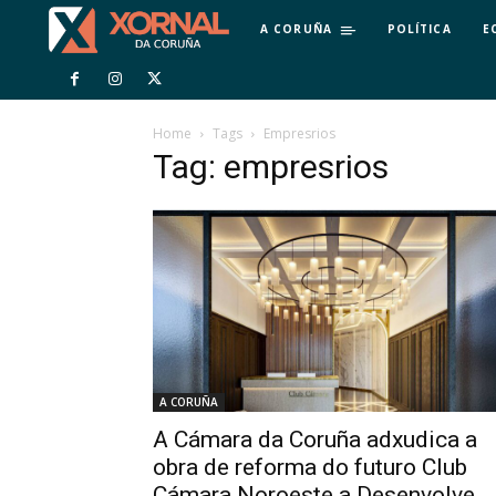
A CORUÑA
POLÍTICA
E
Home
Tags
Empresrios
Tag: empresrios
A CORUÑA
A Cámara da Coruña adxudica a
obra de reforma do futuro Club
Cámara Noroeste a Desenvolve