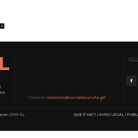
0
SÍG
l
rea
Contacta:
redaccion@xornaldacoruña.gal
ción 2010 S.L.
QUE É XdC?
|
AVISO LEGAL
|
PUBL