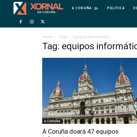
A CORUÑA
POLÍTICA
E
Home
Tags
Equipos informáticos
Tag: equipos informáti
A CORUÑA
A Coruña doará 47 equipos