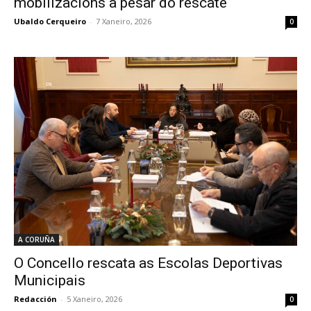
mobilizacións a pesar do rescate
Ubaldo Cerqueiro
-
7 Xaneiro, 2026
0
A CORUÑA
O Concello rescata as Escolas Deportivas
Municipais
Redacción
-
5 Xaneiro, 2026
0