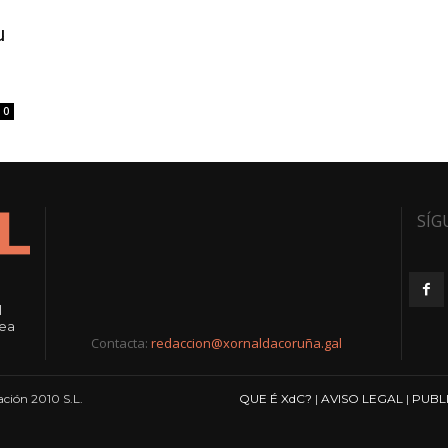
u
0
SÍG
l
rea
Contacta:
redaccion@xornaldacoruña.gal
ción 2010 S.L.
QUE É XdC?
|
AVISO LEGAL
|
PUBL