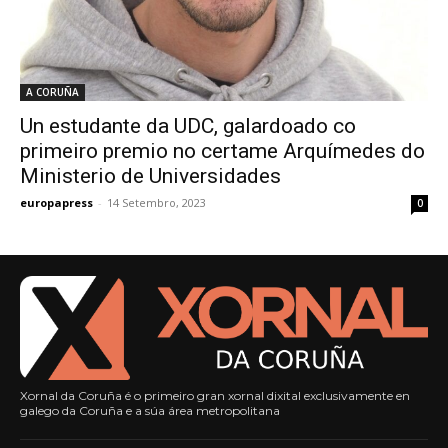
A CORUÑA
Un estudante da UDC, galardoado co
primeiro premio no certame Arquímedes do
Ministerio de Universidades
europapress
-
14 Setembro, 2023
0
Xornal da Coruña é o primeiro gran xornal dixital exclusivamente en
galego da Coruña e a súa área metropolitana