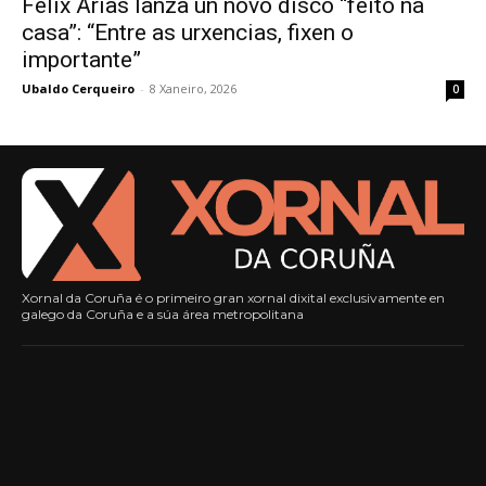
Félix Arias lanza un novo disco “feito na
casa”: “Entre as urxencias, fixen o
importante”
Ubaldo Cerqueiro
-
8 Xaneiro, 2026
0
Xornal da Coruña é o primeiro gran xornal dixital exclusivamente en
galego da Coruña e a súa área metropolitana