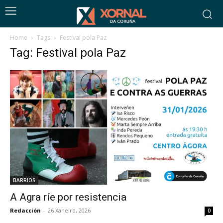
Home
Tags
Festival pola Paz
Tag: Festival pola Paz
BARRIOS
A Agra ríe por resistencia
Redacción
-
26 Xaneiro, 2026
0