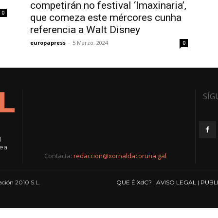
competirán no festival ‘Imaxinaria’,
0
que comeza este mércores cunha
referencia a Walt Disney
europapress
-
5 Marzo, 2024
0
SÍG
l
rea
Contacta:
redaccion@xornaldacoruña.gal
ción 2010 S.L.
QUE É XdC?
|
AVISO LEGAL
|
PUBL