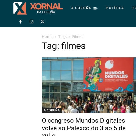
A CORUÑA
POLÍTICA
E
Home
Tags
Filmes
Tag: filmes
A CORUÑA
O congreso Mundos Digitales
volve ao Palexco do 3 ao 5 de
xullo