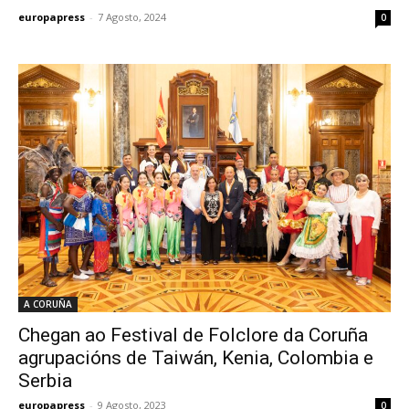
europapress
-
7 Agosto, 2024
0
A CORUÑA
Chegan ao Festival de Folclore da Coruña
agrupacións de Taiwán, Kenia, Colombia e
Serbia
europapress
-
9 Agosto, 2023
0