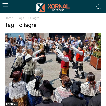
Home
Tags
Foliagra
Tag: foliagra
BARRIOS