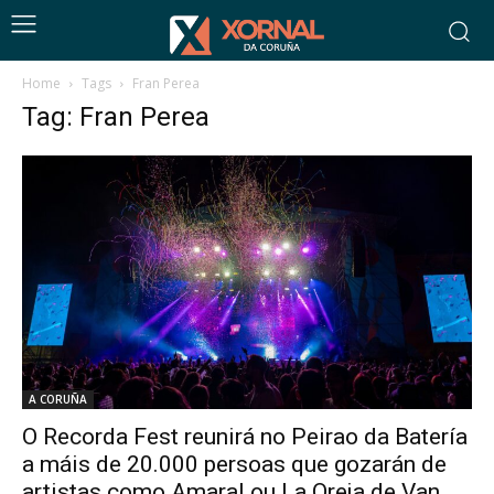
Home
Tags
Fran Perea
Tag: Fran Perea
A CORUÑA
O Recorda Fest reunirá no Peirao da Batería
a máis de 20.000 persoas que gozarán de
artistas como Amaral ou La Oreja de Van